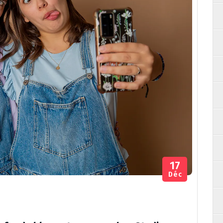
17
Déc