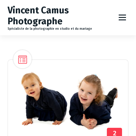
A
Vincent Camus
l
l
Photographe
e
r
Spécialiste de la photographie en studio et du mariage
a
u
c
o
n
t
e
n
u
2