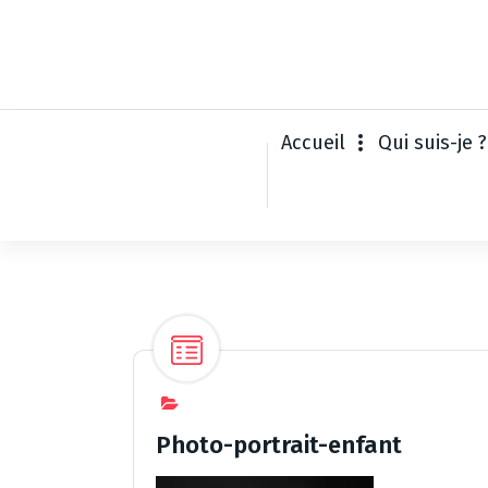
A
l
l
e
r
a
Accueil
Qui suis-je ?
u
c
o
n
t
e
n
u
Photo-portrait-enfant