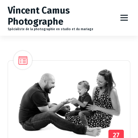
A
Vincent Camus
l
l
Photographe
e
r
Spécialiste de la photographie en studio et du mariage
a
u
c
o
n
t
e
n
u
27