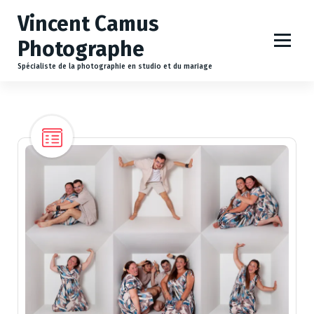
A
Vincent Camus
l
l
Photographe
e
r
Spécialiste de la photographie en studio et du mariage
a
u
c
o
n
t
e
n
u