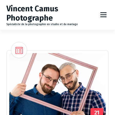
A
Vincent Camus
l
l
Photographe
e
r
Spécialiste de la photographie en studio et du mariage
a
u
c
o
n
t
e
n
u
21