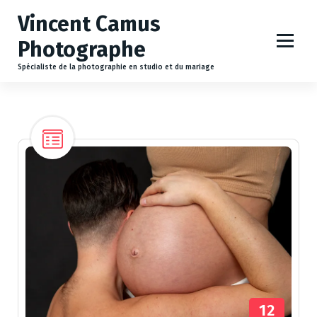
A
Vincent Camus
l
l
Photographe
e
r
Spécialiste de la photographie en studio et du mariage
a
u
c
o
n
t
e
n
u
12