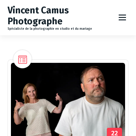
A
Vincent Camus
l
l
Photographe
e
r
Spécialiste de la photographie en studio et du mariage
a
u
c
o
n
t
e
n
u
22