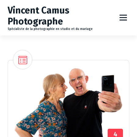
A
Vincent Camus
l
l
Photographe
e
r
Spécialiste de la photographie en studio et du mariage
a
u
c
o
n
t
e
n
u
4