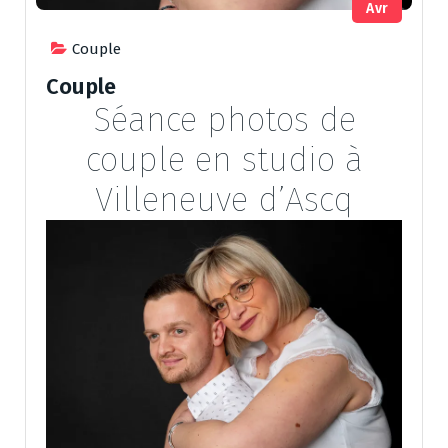
Avr
Couple
Couple
Séance photos de
couple en studio à
Villeneuve d’Ascq