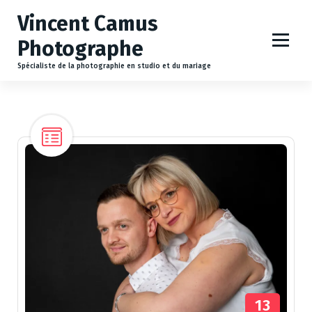
A
Vincent Camus
l
l
Photographe
e
r
Spécialiste de la photographie en studio et du mariage
a
u
c
o
n
t
e
n
u
13