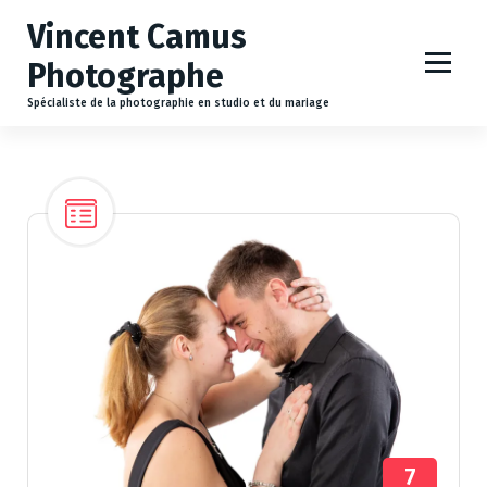
A
Vincent Camus
l
l
Photographe
e
r
Spécialiste de la photographie en studio et du mariage
a
u
c
o
n
t
e
n
u
7