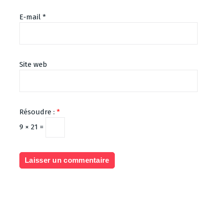
E-mail
*
Site web
Résoudre :
*
9 × 21 =