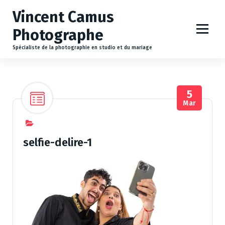
A
Vincent Camus
l
l
Photographe
e
r
Spécialiste de la photographie en studio et du mariage
a
u
c
5
o
Mar
n
t
e
n
selfie-delire-1
u