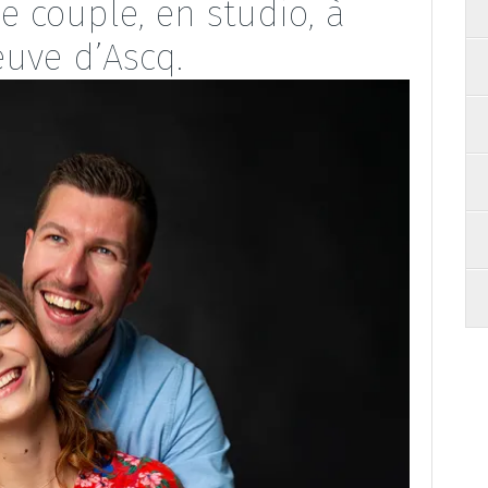
 couple, en studio, à
euve d’Ascq.