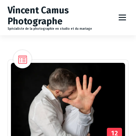
A
Vincent Camus
l
l
Photographe
e
r
Spécialiste de la photographie en studio et du mariage
a
u
c
o
n
t
e
n
u
12