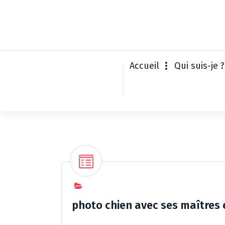
A
l
l
e
r
a
Accueil
Qui suis-je ?
u
c
o
n
t
e
n
u
photo chien avec ses maîtres e