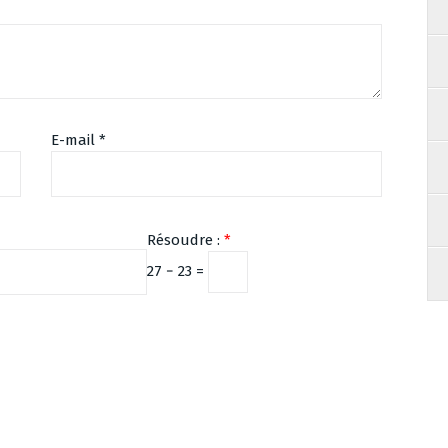
E-mail
*
Résoudre :
*
27 − 23 =