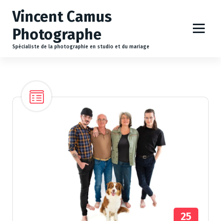
A
Vincent Camus
l
l
Photographe
e
r
Spécialiste de la photographie en studio et du mariage
a
u
c
o
n
t
e
n
u
25