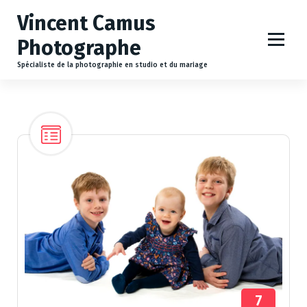
A
Vincent Camus
l
l
Photographe
e
r
Spécialiste de la photographie en studio et du mariage
a
u
c
o
n
t
e
n
u
7