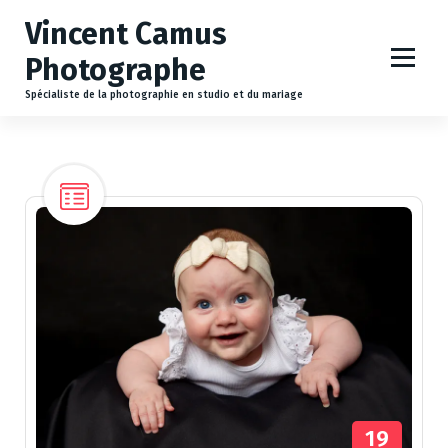
A
Vincent Camus
l
l
Photographe
e
r
Spécialiste de la photographie en studio et du mariage
a
u
c
o
n
t
e
n
u
19