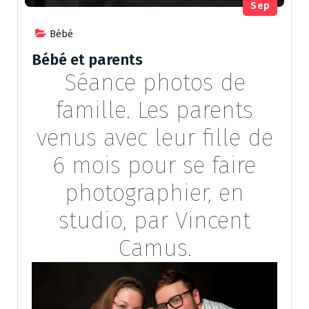
Sep
Bébé
Bébé et parents
Séance photos de
famille. Les parents
venus avec leur fille de
6 mois pour se faire
photographier, en
studio, par Vincent
Camus.