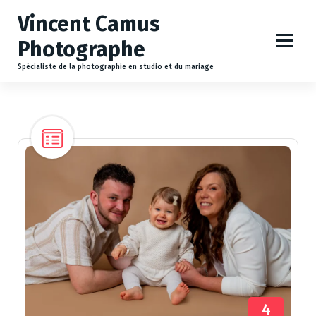
A
Vincent Camus
l
l
Photographe
e
r
Spécialiste de la photographie en studio et du mariage
a
u
c
o
n
t
e
n
u
4