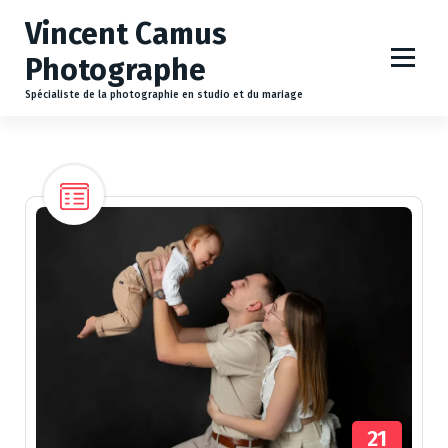
A
Vincent Camus
l
l
Photographe
e
r
Spécialiste de la photographie en studio et du mariage
a
u
c
o
n
t
e
n
u
21