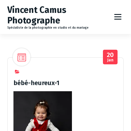
A
Vincent Camus
l
l
Photographe
e
r
Spécialiste de la photographie en studio et du mariage
a
u
c
20
o
Jan
n
t
e
n
bébé-heureux-1
u