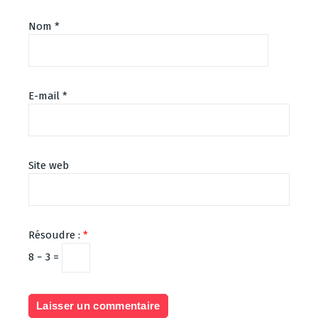
Nom
*
E-mail
*
Site web
Résoudre :
*
8 − 3 =