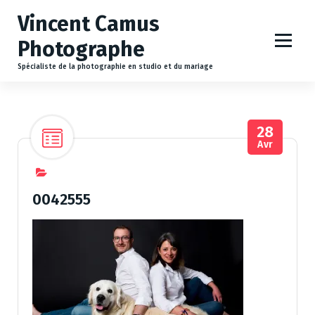
A
Vincent Camus
l
l
Photographe
e
r
Spécialiste de la photographie en studio et du mariage
a
u
c
28
o
Avr
n
t
e
n
0042555
u