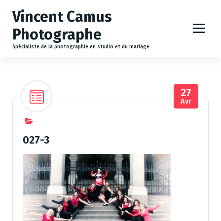
A
Vincent Camus
l
l
Photographe
e
r
Spécialiste de la photographie en studio et du mariage
a
u
c
27
o
Avr
n
t
e
n
027-3
u