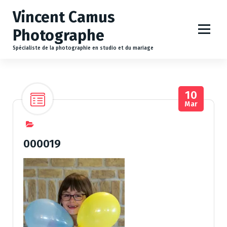
A
Vincent Camus
l
l
Photographe
e
r
Spécialiste de la photographie en studio et du mariage
a
u
c
10
o
Mar
n
t
e
n
000019
u