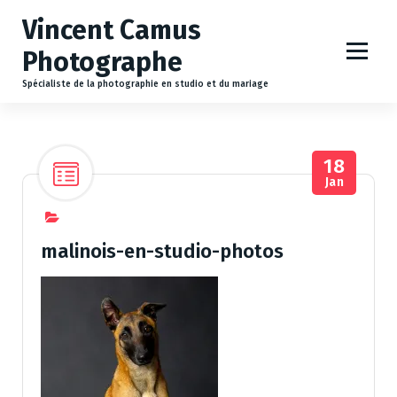
A
Vincent Camus
l
l
Photographe
e
r
Spécialiste de la photographie en studio et du mariage
a
u
c
18
o
Jan
n
t
e
n
malinois-en-studio-photos
u