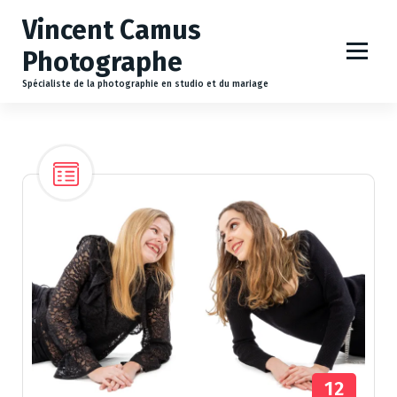
A
Vincent Camus
l
l
Photographe
e
r
Spécialiste de la photographie en studio et du mariage
a
u
c
o
n
t
e
n
u
12