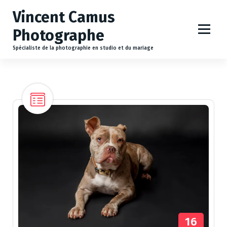
A
Vincent Camus
l
l
Photographe
e
r
Spécialiste de la photographie en studio et du mariage
a
u
c
o
n
t
e
n
u
16