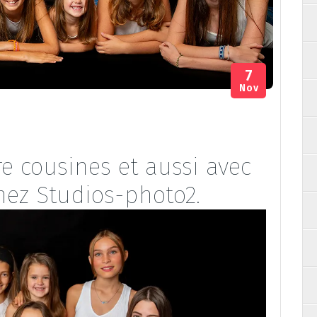
7
Nov
e cousines et aussi avec
hez Studios-photo2.