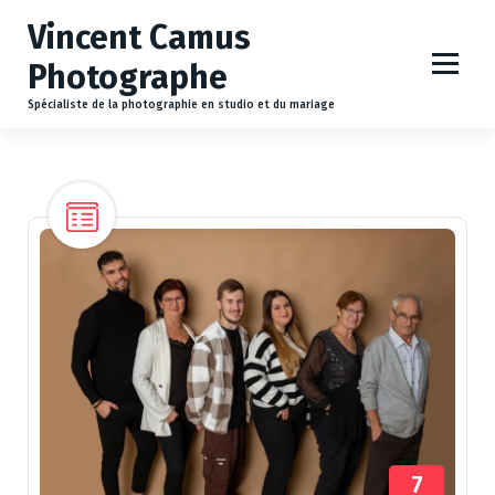
A
Vincent Camus
l
l
Photographe
e
r
Spécialiste de la photographie en studio et du mariage
a
u
c
o
n
t
e
n
u
7