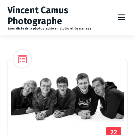
A
Vincent Camus
l
l
Photographe
e
r
Spécialiste de la photographie en studio et du mariage
a
u
c
o
n
t
e
n
u
22