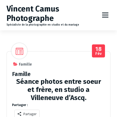
A
Vincent Camus
l
l
Photographe
e
r
Spécialiste de la photographie en studio et du mariage
a
u
c
18
o
Fév
n
t
Famille
e
n
Famille
u
Séance photos entre soeur
et frère, en studio a
Villeneuve d’Ascq.
Partager :
Partager