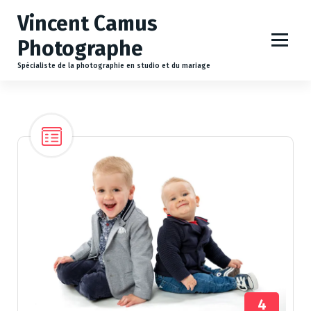
A
Vincent Camus
l
l
Photographe
e
r
Spécialiste de la photographie en studio et du mariage
a
u
c
o
n
t
e
n
u
4