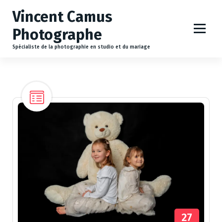
A
Vincent Camus
l
l
Photographe
e
r
Spécialiste de la photographie en studio et du mariage
a
u
c
o
n
t
e
n
u
27