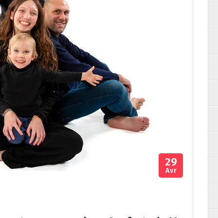
29
Avr